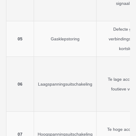
signaalsto
Defecte gas
05
Gasklepstoring
verbindingspr
kortsluit
Te lage accus
06
Laagspanningsuitschakeling
foutieve ver
Te hoge accus
07
Hoogspanningsuitschakeling