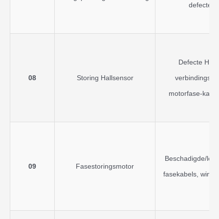
defecte a
Defecte Hall
08
Storing Hallsensor
verbindingspr
motorfase-kabe
Beschadigde/los
09
Fasestoringsmotor
fasekabels, wind