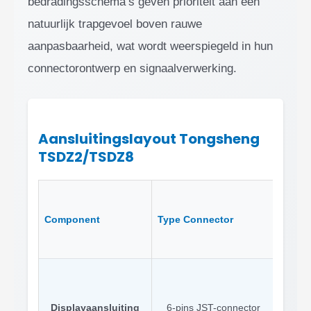
bedradingsschema’s geven prioriteit aan een
natuurlijk trapgevoel boven rauwe
aanpasbaarheid, wat wordt weerspiegeld in hun
connectorontwerp en signaalverwerking.
Aansluitingslayout Tongsheng
TSDZ2/TSDZ8
Belang
Component
Type Connector
Versch
Bafan
commun
Displayaansluiting
6-pins JST-connector