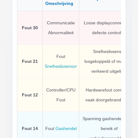
Omschrijving
Communicatie
Losse displayconnector of
Fout 30
Abnormaliteit
defecte controller
Snelheidssensor
Fout
Fout 21
losgekoppeld of magneet
Snelheidssensor
verkeerd uitgelijnd
Controller/CPU
Hardwarefout controller,
Fout 12
Fout
vaak doorgebrande FET
Spanning gashendel buiten
Fout 14
Fout
Gashendel
bereik of