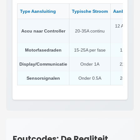
Type Aansluiting
Typische Stroom
Aanbevolen 
12 AWG min
Accu naar Controller
20-35A continu
aanb
Motorfasedraden
15-25A per fase
12-14 AW
Display/Communicatie
Onder 1A
22-24 AW
Sensorsignalen
Onder 0.5A
24-26 AW
Foutcodes: De Realiteit