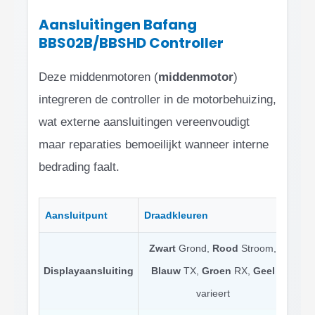
Aansluitingen Bafang
BBS02B/BBSHD Controller
Deze middenmotoren (
middenmotor
)
integreren de controller in de motorbehuizing,
wat externe aansluitingen vereenvoudigt
maar reparaties bemoeilijkt wanneer interne
bedrading faalt.
Aansluitpunt
Draadkleuren
Func
Zwart
Grond,
Rood
Stroom,
UART
Displayaansluiting
Blauw
TX,
Groen
RX,
Geel
varieert