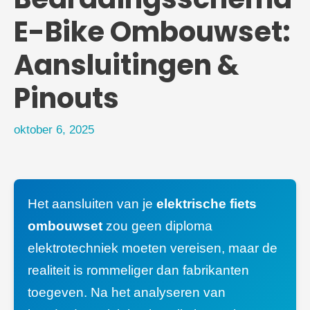
E-Bike Ombouwset:
Aansluitingen &
Pinouts
oktober 6, 2025
Het aansluiten van je
elektrische fiets
ombouwset
zou geen diploma
elektrotechniek moeten vereisen, maar de
realiteit is rommeliger dan fabrikanten
toegeven. Na het analyseren van