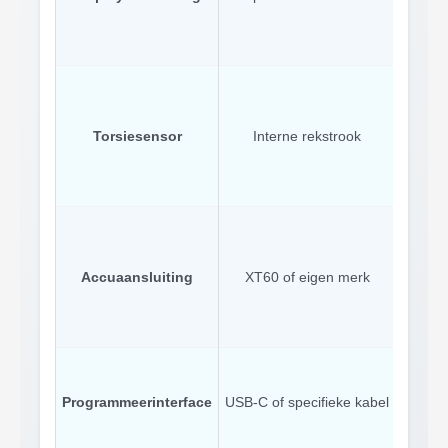
niet 
Baf
Meet 
pedaa
Torsiesensor
Interne rekstrook
cad
St
Accuaansluiting
XT60 of eigen merk
accucom
b
Open s
Programmeerinterface
USB-C of specifieke kabel
besc
aanpas