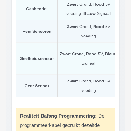
Zwart
Grond,
Rood
5V
Hall
Gashendel
voeding,
Blauw
Signaal
Zwart
Grond,
Rood
5V
No
Rem Sensoren
voeding
ond
Zwart
Grond,
Rood
5V,
Blauw
Snelheidssensor
r
Signaal
Zwart
Grond,
Rood
5V
Opt
Gear Sensor
voeding
mot
Realiteit Bafang Programmering:
De
programmeerkabel gebruikt dezelfde