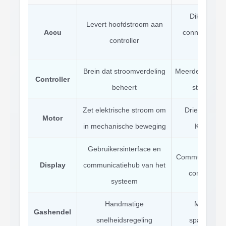
Dikke rode
Levert hoofdstroom aan
Accu
connectoren. 
controller
Brein dat stroomverdeling
Meerdere conne
Controller
beheert
storingspu
Zet elektrische stroom om
Drie dikke f
Motor
in mechanische beweging
Kleurcoder
Gebruikersinterface en
Communicatiepro
Display
communicatiehub van het
connectore
systeem
Handmatige
Meestal 3
Gashendel
snelheidsregeling
spanningsni