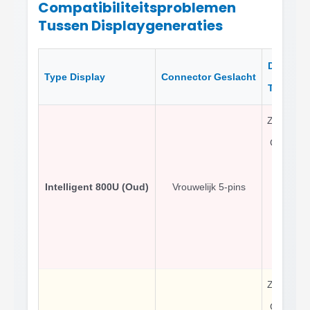
Compatibiliteitsproblemen
Tussen Displaygeneraties
Draadkle
Type Display
Connector Geslacht
Toewijzi
Zwart-Gr
Groen-R
Rood-
Intelligent 800U (Oud)
Vrouwelijk 5-pins
Stroom
Blauw
Controll
Geel-T
Zwart-Gr
Groen-R