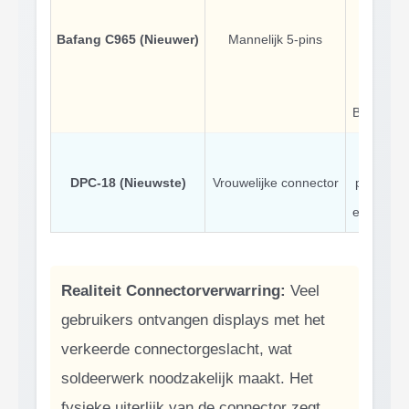
Wit-Tx
Bafang C965 (Nieuwer)
Mannelijk 5-pins
Oranje
Controll
Bruin-St
Verbete
DPC-18 (Nieuwste)
Vrouwelijke connector
protocol 
extra func
Realiteit Connectorverwarring:
Veel
gebruikers ontvangen displays met het
verkeerde connectorgeslacht, wat
soldeerwerk noodzakelijk maakt. Het
fysieke uiterlijk van de connector zegt