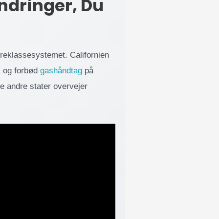
ndringer, Du
treklassesystemet. Californien
t” og forbød
gashåndtag
på
re andre stater overvejer