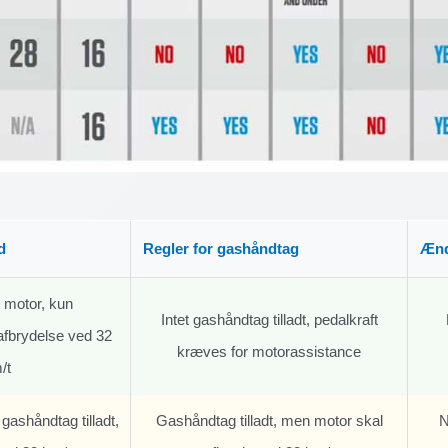
d
Regler for gashåndtag
Ænd
motor, kun
Intet gashåndtag tilladt, pedalkraft
 afbrydelse ved 32
kræves for motorassistance
/t
ashåndtag tilladt,
Gashåndtag tilladt, men motor skal
N