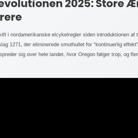
evolutionen 2025: Store Æ
rere
kift i nordamerikanske elcykelregler siden introduktionen af 
lag 1271, der eliminerede smuthullet for “kontinuerlig effek
spreder sig over hele landet, hvor Oregon følger trop, og fle