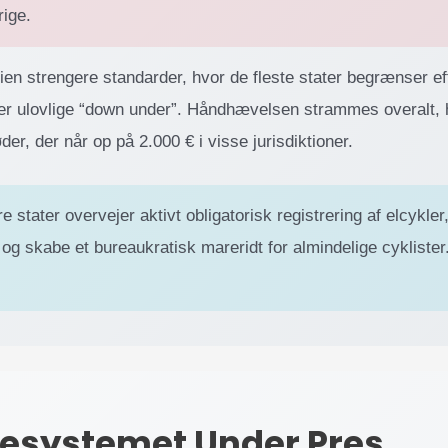
rige.
lien strengere standarder, hvor de fleste stater begrænser ef
r ulovlige “down under”. Håndhævelsen strammes overalt, h
er, der når op på 2.000 € i visse jurisdiktioner.
e stater overvejer aktivt obligatorisk registrering af elcykler,
og skabe et bureaukratisk mareridt for almindelige cyklister
sesystemet Under Pres