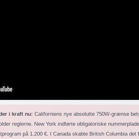
er i kraft nu:
Californiens nye absolutte 750W-grænse betyd
holder reglerne. New York indførte obligatoriske nummerplader
tprogram på 1.200 €. I Canada skabte British Columbia det