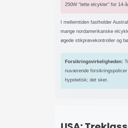
250W “lette elcykler” for 14-å
I mellemtiden fastholder Austra
mange nordamerikanske elcykle
øgede stikprøvekontroller og bød
Forsikringsvirkeligheden:
Tr
nuværende forsikringspolicer 
hypotetisk; det sker.
USA: Treklas