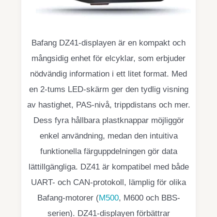
Bafang DZ41-displayen är en kompakt och
mångsidig enhet för elcyklar, som erbjuder
nödvändig information i ett litet format. Med
en 2-tums LED-skärm ger den tydlig visning
av hastighet, PAS-nivå, trippdistans och mer.
Dess fyra hållbara plastknappar möjliggör
enkel användning, medan den intuitiva
funktionella färguppdelningen gör data
lättillgängliga. DZ41 är kompatibel med både
UART- och CAN-protokoll, lämplig för olika
Bafang-motorer (
M500
, M600 och BBS-
serien). DZ41-displayen förbättrar