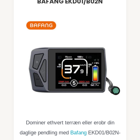
BAFANG EKD01/B02N
Dominer ethvert terræn eller erobr din
daglige pendling med
Bafang
EKD01/B02N-