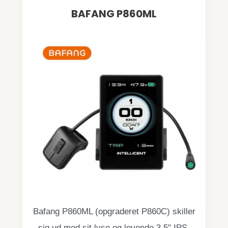
BAFANG P860ML
Bafang P860ML (opgraderet P860C) skiller
sig ud med sit lyse og levende 3,5" IPS-