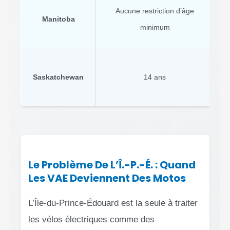
Ob
Aucune restriction d’âge
Manitoba
l
minimum
Saskatchewan
14 ans
Le Problème De L’Î.-P.-É. : Quand
Les VAE Deviennent Des Motos
L’Île-du-Prince-Édouard est la seule à traiter
les vélos électriques comme des