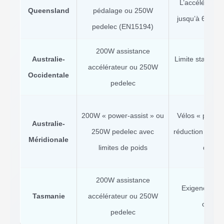
L’accélérateu
Queensland
pédalage ou 250W
jusqu’à 6 km/h
pedelec (EN15194)
200W assistance
Australie-
Limite standar
accélérateur ou 250W
Occidentale
obl
pedelec
200W « power-assist » ou
Vélos « power-
Australie-
250W pedelec avec
réduction progr
Méridionale
limites de poids
dessus
200W assistance
Exigences na
Tasmanie
accélérateur ou 250W
casque
pedelec