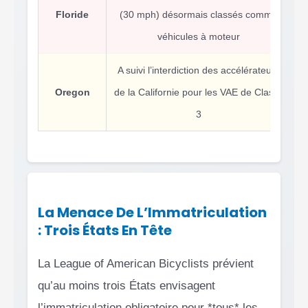
Floride
(30 mph) désormais classés comme
véhicules à moteur
A suivi l’interdiction des accélérateurs
Mo
Oregon
de la Californie pour les VAE de Classe
3
La Menace De L’Immatriculation
: Trois États En Tête
La League of American Bicyclists prévient
qu’au moins trois États envisagent
l’immatriculation obligatoire pour *tous* les