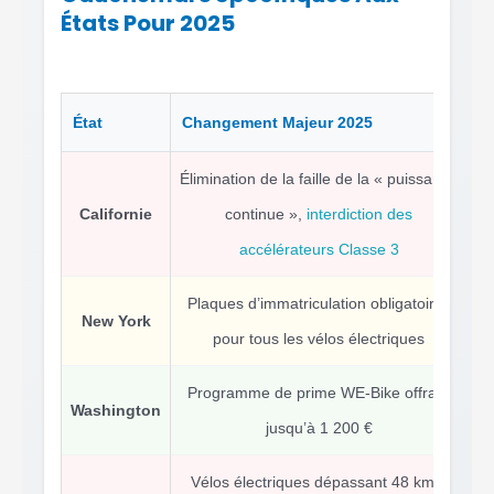
États Pour 2025
État
Changement Majeur 2025
Im
Élimination de la faille de la « puissance
Californie
continue »,
interdiction des
accélérateurs Classe 3
Plaques d’immatriculation obligatoires
Co
New York
pour tous les vélos électriques
Programme de prime WE-Bike offrant
A
Washington
jusqu’à 1 200 €
Vélos électriques dépassant 48 km/h