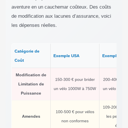
aventure en un cauchemar coûteux. Des coûts
de modification aux lacunes d’assurance, voici
les dépenses réelles.
Catégorie de
Exemple USA
Exemple Can
Coût
Modification de
150-300 € pour brider
200-400 € pou
Limitation de
un vélo 1000W à 750W
un vélo 750
Puissance
109-2000 € (l
100-500 € pour vélos
Amendes
les peines l
non conformes
élevée