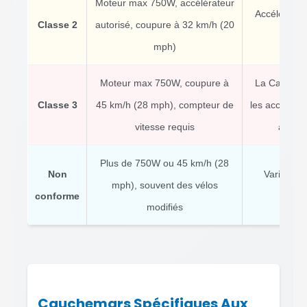
Moteur max 750W, accélérateur
Accélérateu
Classe 2
autorisé, coupure à 32 km/h (20
doit
mph)
Moteur max 750W, coupure à
La Californi
Classe 3
45 km/h (28 mph), compteur de
les accéléra
vitesse requis
au pé
Plus de 750W ou 45 km/h (28
Non
Varie selo
mph), souvent des vélos
conforme
souven
modifiés
Cauchemars Spécifiques Aux