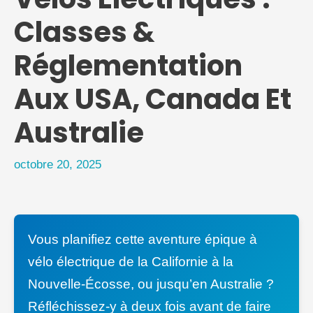
Classes &
Réglementation
Aux USA, Canada Et
Australie
octobre 20, 2025
Vous planifiez cette aventure épique à
vélo électrique de la Californie à la
Nouvelle-Écosse, ou jusqu’en Australie ?
Réfléchissez-y à deux fois avant de faire