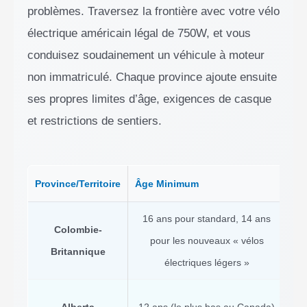
problèmes. Traversez la frontière avec votre vélo
électrique américain légal de 750W, et vous
conduisez soudainement un véhicule à moteur
non immatriculé. Chaque province ajoute ensuite
ses propres limites d’âge, exigences de casque
et restrictions de sentiers.
Province/Territoire
Âge Minimum
Ex
16 ans pour standard, 14 ans
Colombie-
pour les nouveaux « vélos
cy
Britannique
électriques légers »
For
Alberta
12 ans (le plus bas au Canada)