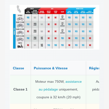
Classe
Puissance & Vitesse
Règles d’
Ac
Moteur max 750W,
assistance
Aucun ac
Classe 1
au pédalage
uniquement,
pédalage r
coupure à 32 km/h (20 mph)