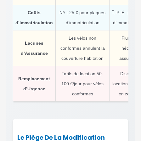
Coûts
NY : 25 € pour plaques
Î.-P.-É. : Frai
d’Immatriculation
d’immatriculation
d’immatricula
Les vélos non
Plus de 
Lacunes
conformes annulent la
nécessite
d’Assurance
couverture habitation
assurance
Tarifs de location 50-
Disponibili
Remplacement
100 €/jour pour vélos
location limité
d’Urgence
conformes
en zones r
Le Piège De La Modification