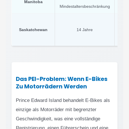
Manitoba
Mindestaltersbeschränkung
Saskatchewan
14 Jahre
Obli
Das PEI-Problem: Wenn E-Bikes
Zu Motorrädern Werden
Prince Edward Island behandelt E-Bikes als
einzige als Motorräder mit begrenzter
Geschwindigkeit, was eine vollständige
Registrierung, einen Führerschein und eine