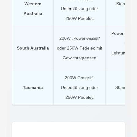
Western
Standard 2
Unterstützung oder
Australia
Helm
250W Pedelec
„Power-Assist
200W „Power-Assist“
kg, pr
South Australia
oder 250W Pedelec mit
Leistungsred
Gewichtsgrenzen
k
200W Gasgriff-
Nat
Tasmania
Unterstützung oder
Standardan
250W Pedelec
Helm