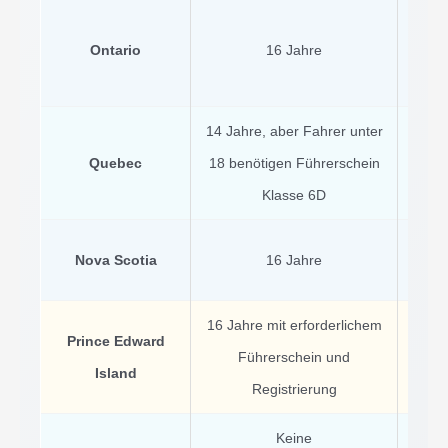
Obli
Ontario
16 Jahre
sch
14 Jahre, aber Fahrer unter
Quebec
18 benötigen Führerschein
Obli
Klasse 6D
Nova Scotia
16 Jahre
Obli
16 Jahre mit erforderlichem
Obli
Prince Edward
Führerschein und
Mot
Island
Registrierung
Keine
N