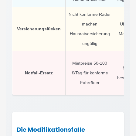
Nicht konforme Räder
machen
Über 50
Versicherungslücken
Hausratversicherung
Motorrad
ungültig
Be
Mietpreise 50-100
Mietver
Notfall-Ersatz
€/Tag für konforme
besonders
Fahrräder
Ge
Die Modifikationsfalle