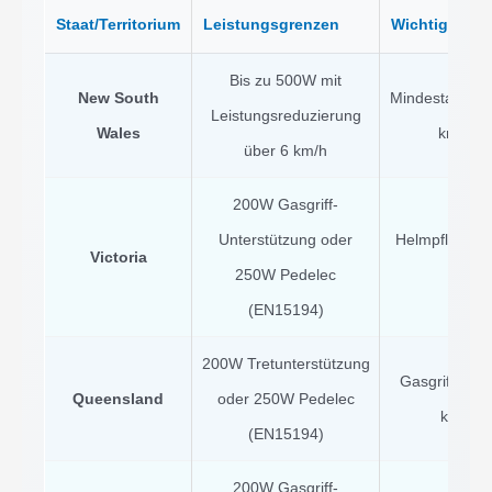
Staat/Territorium
Leistungsgrenzen
Wichtige Be
Bis zu 500W mit
New South
Mindestalter 1
Leistungsreduzierung
Wales
km/h B
über 6 km/h
200W Gasgriff-
Unterstützung oder
Helmpflicht, M
Victoria
250W Pedelec
25 k
(EN15194)
200W Tretunterstützung
Gasgriff funkt
Queensland
oder 250W Pedelec
km/h, H
(EN15194)
200W Gasgriff-