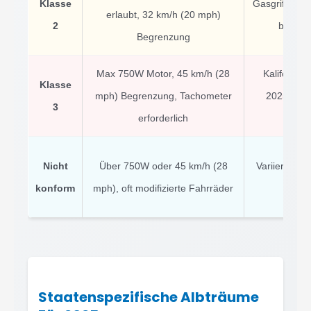
Klasse
Gasgriff zul
erlaubt, 32 km/h (20 mph)
2
bei 32 
Begrenzung
Max 750W Motor, 45 km/h (28
Kalifornie
Klasse
mph) Begrenzung, Tachometer
2025 Gasg
3
erforderlich
Tret
Nicht
Über 750W oder 45 km/h (28
Variiert je n
konform
mph), oft modifizierte Fahrräder
oft 
Staatenspezifische Albträume