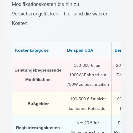
Modifikationskosten bis hin zu
Versicherungslücken – hier sind die wahren
Kosten.
Kostenkategorie
Beispiel USA
Beispiel
150-300 €, um
200-400
Leistungsbegrenzende
1000W-Fahrrad auf
Fahrrad
Modifikation
750W zu beschränken
bes
100-500 € für nicht
109-2000 
Bußgelder
konforme Fahrräder
höchst
NY: 25 € für
PEI: Vol
Registrierungskosten
Nummernschilder
Registrie