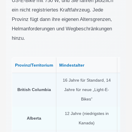
US-E-Bike mit 750 W, und Sie fahren plötzlich
ein nicht registriertes Kraftfahrzeug. Jede
Provinz fügt dann ihre eigenen Altersgrenzen,
Helmanforderungen und Wegbeschränkungen
hinzu.
Provinz/Territorium
Mindestalter
Helma
16 Jahre für Standard, 14
Obli
British Columbia
Jahre für neue „Light-E-
109 € 
Bikes“
12 Jahre (niedrigstes in
Dring
Alberta
Kanada)
ges