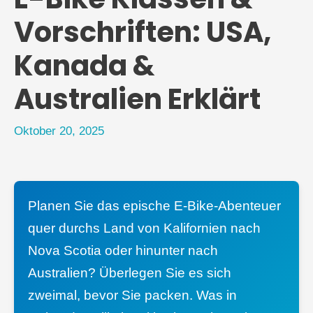
Vorschriften: USA,
Kanada &
Australien Erklärt
Oktober 20, 2025
Planen Sie das epische E-Bike-Abenteuer
quer durchs Land von Kalifornien nach
Nova Scotia oder hinunter nach
Australien? Überlegen Sie es sich
zweimal, bevor Sie packen. Was in