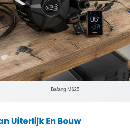
Bafang M625
an Uiterlijk En Bouw