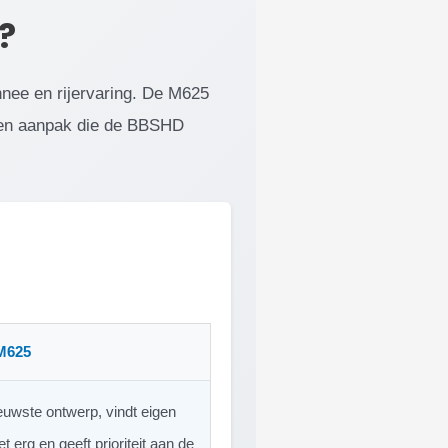
?
onnee en rijervaring. De M625
open aanpak die de BBSHD
M625
ieuwste ontwerp, vindt eigen
t erg en geeft prioriteit aan de