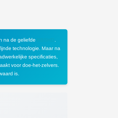
n na de geliefde
BBSHD
.
ijnde technologie. Maar na
werkelijke specificaties,
maakt voor doe-het-zelvers.
waard is.