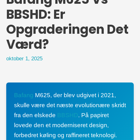
BBSHD: Er
Opgraderingen Det
Værd?
oktober 1, 2025
Bafang
M625, der blev udgivet i 2021,
skulle være det næste evolutionære skridt
fra den elskede
BBSHD
. På papiret
lovede den et moderniseret design,
forbedret køling og raffineret teknologi.