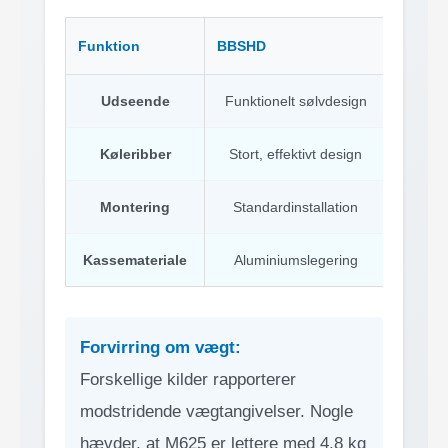
Funktion
BBSHD
M625
Udseende
Funktionelt sølvdesign
Mo
Køleribber
Stort, effektivt design
Størr
Montering
Standardinstallation
Ekstr
Kassemateriale
Aluminiumslegering
Magn
Forvirring om vægt:
Forskellige kilder rapporterer
modstridende vægtangivelser. Nogle
hævder, at M625 er lettere med 4,8 kg