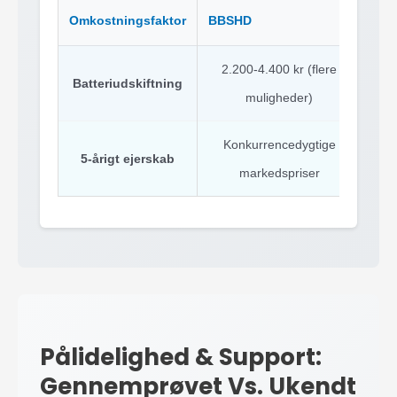
Omkostningsfaktor
BBSHD
M62
2.200-4.400 kr (flere
Batteriudskiftning
muligheder)
Konkurrencedygtige
2.
5-årigt ejerskab
markedspriser
Pålidelighed & Support:
Gennemprøvet Vs. Ukendt