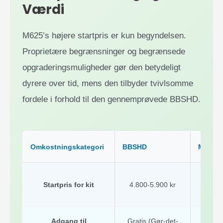
Værdi
M625’s højere startpris er kun begyndelsen.
Proprietære begrænsninger og begrænsede
opgraderingsmuligheder gør den betydeligt
dyrere over tid, mens den tilbyder tvivlsomme
fordele i forhold til den gennemprøvede BBSHD.
Omkostningskategori
BBSHD
M625-s
Startpris for kit
4.800-5.900 kr
6.700
Adgang til
Gratis (Gør-det-
750