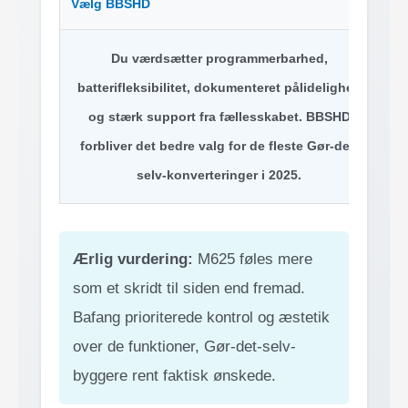
Vælg BBSHD
Ov
Du værdsætter programmerbarhed,
Du
batterifleksibilitet, dokumenteret pålidelighed
og stærk support fra fællesskabet. BBSHD
b
forbliver det bedre valg for de fleste Gør-det-
h
selv-konverteringer i 2025.
Ærlig vurdering:
M625 føles mere
som et skridt til siden end fremad.
Bafang prioriterede kontrol og æstetik
over de funktioner, Gør-det-selv-
byggere rent faktisk ønskede.