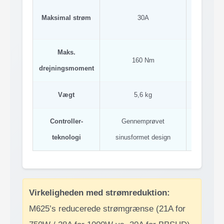
Maksimal strøm
30A
21A/
Maks.
160 Nm
140
drejningsmoment
Vægt
5,6 kg
6,5
Controller-
Gennemprøvet
Feltorienter
teknologi
sinusformet design
(FO
Virkeligheden med strømreduktion:
M625’s reducerede strømgrænse (21A for