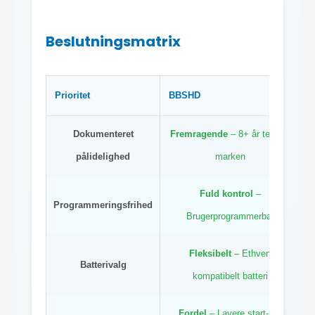
Beslutningsmatrix
Prioritet
BBSHD
M
Dokumenteret
Fremragende
– 8+ år testet i
pålidelighed
marken
Fuld kontrol
–
Programmeringsfrihed
Brugerprogrammerbar
Fleksibelt
– Ethvert
Batterivalg
kompatibelt batteri
Fordel
– Lavere start- og