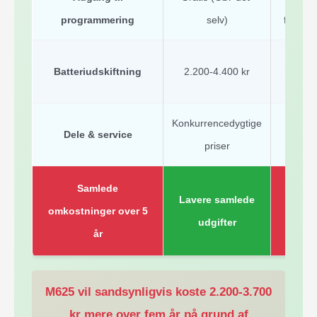
programmering
selv)
forhand
Batteriudskiftning
2.200-4.400 kr
3.000
Konkurrencedygtige
Premiu
Dele & service
priser
p
Samlede
Lavere samlede
2.200
omkostninger over 5
udgifter
d
år
M625 vil sandsynligvis koste 2.200-3.700
kr mere over fem år på grund af