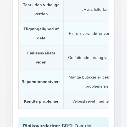
Test i den virkelige
8+ års felterfaring
verden
Tilgængelighed af
Flere leverandører verden over
dele
Fællesskabets
Omfattende fora og vejledninger
viden
Mange butikker er bekendt med
Reparationsnetværk
problemerne
Kendte problemer
Velbeskrevet med løsninger
Risikovurdering:
BBSHD er det