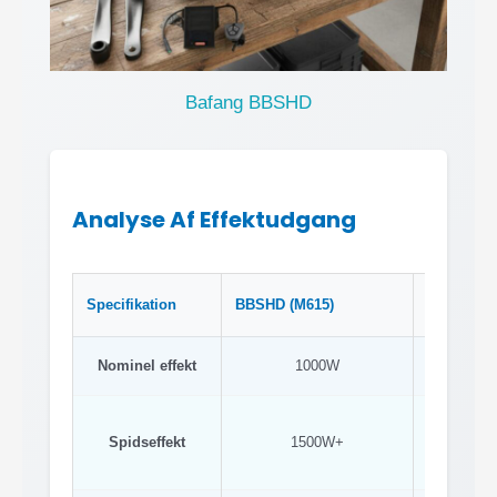
Bafang BBSHD
Analyse Af Effektudgang
Specifikation
BBSHD (M615)
M625
Nominel effekt
1000W
750W/
Spidseffekt
1500W+
120