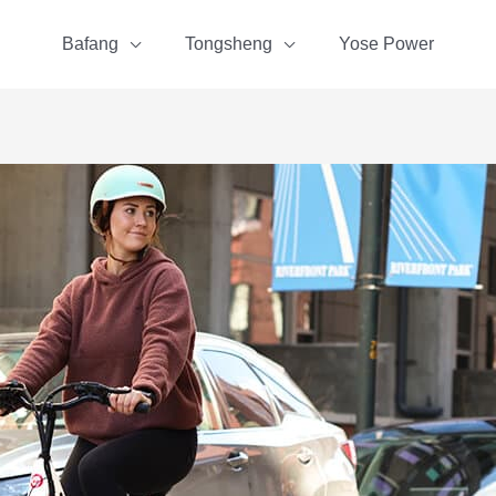
Bafang
Tongsheng
Yose Power