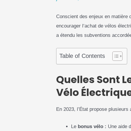
Cons
cient
des
enjeux
en
mat
i
ère
encour
ager
l
‘
ach
at
de
v
é
los
é
lect
r
a étendu les subventions accordée
Table of Contents
Quelles Sont L
Vélo Électrique
En 2023, l’État propose plusieurs 
Le
bonus vélo :
Une aide d