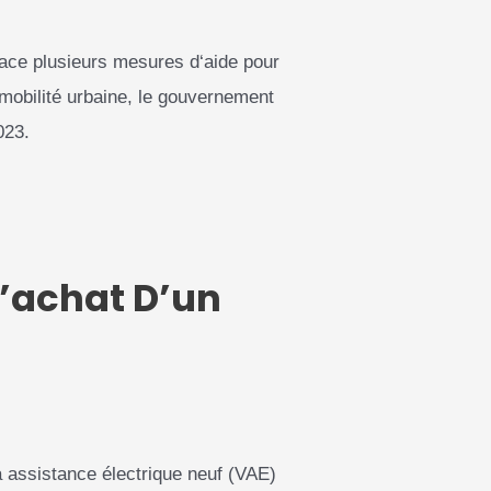
ace
plus
ie
urs
mes
ures
d
‘
a
ide
pour
a mobilité urbaine, le gouvernement
023.
L’achat D’un
à assistance électrique neuf (VAE)