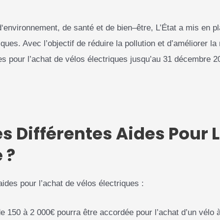
d
‘
en
viron
n
ement
,
de
s
ant
é
et
de
b
ien
–
ê
tre
, L’État
a
mis
en
pl
iques
.
Avec l’objectif de réduire la pollution et d’améliorer l
s pour l’achat de vélos électriques jusqu’au 31 décembre 2
es Différentes Aides Pour 
 ?
aides pour l’achat de vélos électriques :
e 150 à 2 000€ pourra être accordée pour l’achat d’un vélo 