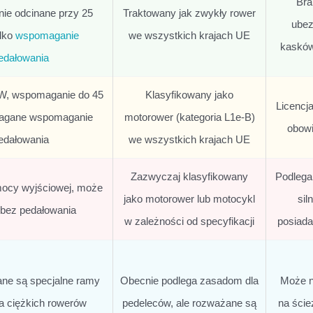
Bra
e odcinane przy 25
Traktowany jak zwykły rower
ubez
ylko
wspomaganie
we wszystkich krajach UE
kasków 
edałowania
W, wspomaganie do 45
Klasyfikowany jako
Licencja
agane wspomaganie
motorower (kategoria L1e-B)
obowi
edałowania
we wszystkich krajach UE
Zazwyczaj klasyfikowany
Podlega
mocy wyjściowej, może
jako motorower lub motocykl
sil
 bez pedałowania
w zależności od specyfikacji
posiada
e są specjalne ramy
Obecnie podlega zasadom dla
Może n
a ciężkich rowerów
pedeleców, ale rozważane są
na ści