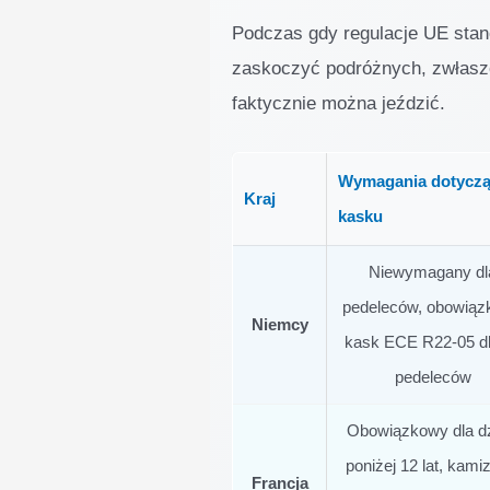
Podczas gdy regulacje UE stan
zaskoczyć podróżnych, zwłaszc
faktycznie można jeździć.
Wymagania dotycz
Kraj
kasku
Niewymagany dl
pedeleców, obowią
Niemcy
kask ECE R22-05 dl
pedeleców
Obowiązkowy dla dz
poniżej 12 lat, kami
Francja