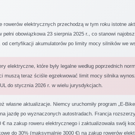
ce rowerów elektrycznych przechodzą w tym roku istotne ak
 pełni obowiązkowa 23 sierpnia 2025 r., co stanowi najobsz
 od certyfikacji akumulatorów po limity mocy silników we w
y elektryczne, które były legalne według poprzednich norm
i muszą teraz ściśle egzekwować limit mocy silnika wyn
UL do stycznia 2026 r. w wielu jurysdykcjach.
ież własne aktualizacje. Niemcy uruchomiły program „E-Bik
a jazdę po wyznaczonych autostradach. Francja rozszerzył
0 € na zakup roweru elektrycznego i zaktualizowała swój ko
tkowe do 30% (maksymalnie 3000 €) na zakup rowerów elek