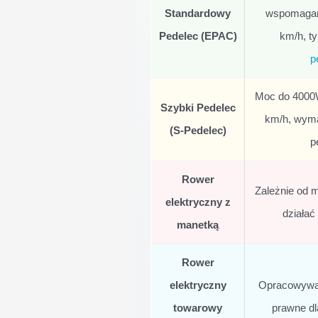
Standardowy
wspomagani
Pedelec (EPAC)
km/h, t
p
Moc do 4000
Szybki Pedelec
km/h, wym
(S-Pedelec)
p
Rower
Zależnie od 
elektryczny z
działać
manetką
Rower
elektryczny
Opracowywan
towarowy
prawne dl