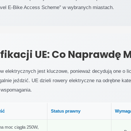
ravel E-Bike Access Scheme” w wybranych miastach.
fikacji UE: Co Naprawdę 
ów elektrycznych jest kluczowe, ponieważ decydują one o li
alnie jeździć. UE dzieli rowery elektryczne na odrębne kat
u wspomagania.
ość
Status prawny
Wymaga
a moc ciągła 250W,