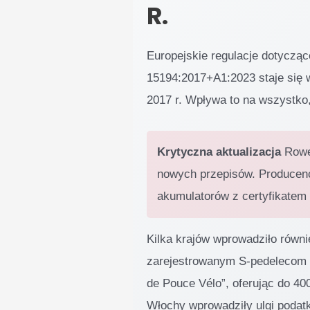
R.
Europejskie regulacje dotyczą
15194:2017+A1:2023 staje się w
2017 r. Wpływa to na wszystko,
Krytyczna aktualizacja
Rower
nowych przepisów. Producenc
akumulatorów z certyfikatem 
Kilka krajów wprowadziło równ
zarejestrowanym S-pedelecom n
de Pouce Vélo”, oferując do 40
Włochy wprowadziły ulgi poda