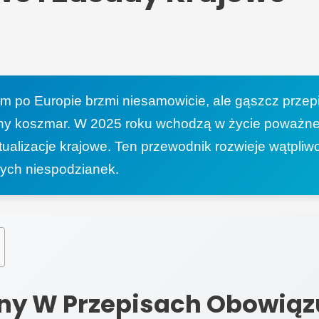
m po Europie brzmi niesamowicie, ale gąszcz prze
y koszmar. W 2025 roku wchodzą w życie poważne
ualizacje krajowe. Ten przewodnik rozwieje wątpliwo
nych niespodzianek.
ny W Przepisach Obowiąz