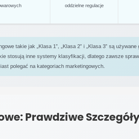
owarowych
oddzielne regulacje
gowe takie jak „Klasa 1”, „Klasa 2” i „Klasa 3” są używan
kie stosują inne systemy klasyfikacji, dlatego zawsze spra
iast polegać na kategoriach marketingowych.
jowe: Prawdziwe Szczegóły