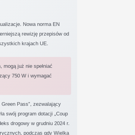
tualizacje. Nowa norma EN
erniejszą rewizję przepisów od
szystkich krajach UE.
, mogą już nie spełniać
oszący 750 W i wymagać
e Green Pass”, zezwalający
a swój program dotacji „Coup
deks drogowy w grudniu 2024 r.
trycznych, podczas gdy Wielka