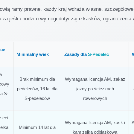
owią ramy prawne, każdy kraj wdraża własne, szczegółowe
za jeśli chodzi o wymogi dotyczące kasków, ograniczenia 
ące
Minimalny wiek
Zasady dla
S-Pedelec
a
Brak minimum dla
Wymagana licencja AM, zakaz
zkowy
pedeleców, 16 lat dla
jazdy po ścieżkach
a S-
S-pedeleców
rowerowych
ieci
Wymagana licencja AM, kask i
A
zelka
Minimum 14 lat dla
kamizelka odblaskowa