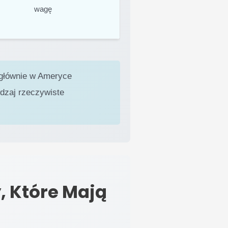
wagę
e głównie w Ameryce
wdzaj rzeczywiste
, Które Mają