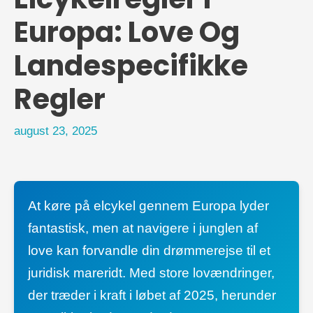
Europa: Love Og
Landespecifikke
Regler
august 23, 2025
At køre på elcykel gennem Europa lyder
fantastisk, men at navigere i junglen af
love kan forvandle din drømmerejse til et
juridisk mareridt. Med store lovændringer,
der træder i kraft i løbet af 2025, herunder