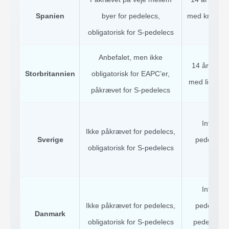
Spanien
byer for pedelecs,
med knallertk
obligatorisk for S-pedelecs
ped
Anbefalet, men ikke
14 år for E
Storbritannien
obligatorisk for EAPC’er,
med licens f
påkrævet for S-pedelecs
Intet mi
Ikke påkrævet for pedelecs,
Sverige
pedelecs, 
obligatorisk for S-pedelecs
ped
Intet mi
Ikke påkrævet for pedelecs,
pedelecs, 
Danmark
obligatorisk for S-pedelecs
pedelecs (