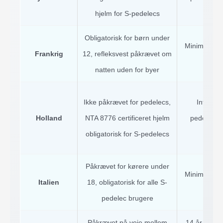
hjelm for S-pedelecs
ped
Obligatorisk for børn under
Minimum 14 
Frankrig
12, refleksvest påkrævet om
kate
natten uden for byer
Ikke påkrævet for pedelecs,
Intet mi
Holland
NTA 8776 certificeret hjelm
pedelecs, 
obligatorisk for S-pedelecs
ped
Påkrævet for kørere under
Minimum 14 
Italien
18, obligatorisk for alle S-
kate
pedelec brugere
Påkrævet på veje mellem
14 år for pe