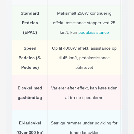
Standard
Maksimalt 250W kontinuerlig
Be
Pedelec
effekt, assistance stopper ved 25
(EPAC)
km/t, kun
pedalassistance
Speed
Op til 4000W effekt, assistance op
Kl
Pedelec (S-
til 45 km/t, pedalassistance
(L1
Pedelec)
påkrævet
No
Elcykel med
Varierer efter effekt, kan køre uden
kn
gashåndtag
at træde i pedalerne
afh
Føl
El-ladcykel
Særlige rammer under udvikling for
reg
(Over 300 kg)
tunge ladcykler