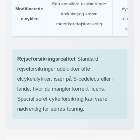
Kan annullere eksisterende
Modificerede
dyrt på g
dækning og kræve
elcykler
usikker
motorkøretøjsforsikring
klassifi
Rejseforsikringsrealitet
Standard
rejseforsikringer udelukker ofte
elcykelulykker, især på S-pedelecs eller i
lande, hvor du mangler korrekt licens.
Specialiseret cykelforsikring kan være
nødvendig for seriøs touring.