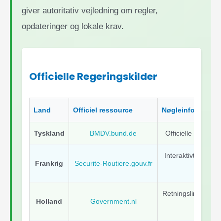
giver autoritativ vejledning om regler,
opdateringer og lokale krav.
Officielle Regeringskilder
Land
Officiel ressource
Nøgleinformation
Tyskland
BMDV.bund.de
Officielle pedelec
Interaktivt sikke
Frankrig
Securite-Routiere.gouv.fr
la R
Retningslinjer for 
Holland
Government.nl
pe