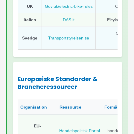
UK
Gov.uk/electric-bike-rules
Omfattend
Italien
DAS.it
Elcykelregler o
Officielle
Sverige
Transportstyrelsen.se
elcy
Europæiske Standarder &
Brancheressourcer
Organisation
Ressource
Formål
Senest
EU-
Handelspolitisk Portal
handelsforanst