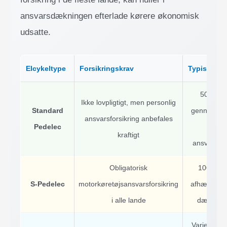
ansvarsdækningen efterlade kørere økonomisk
udsatte.
Elcykeltype
Forsikringskrav
Typisk pris
50-150 €
Ikke lovpligtigt, men personlig
Standard
gennem ind
ansvarsforsikring anbefales
Pedelec
person
kraftigt
ansvarsfor
Obligatorisk
100-300 €
S-Pedelec
motorkøretøjsansvarsforsikring
afhængigt a
i alle lande
dæknings
Varierer me