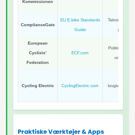
Kommissionen
EU E-bike Standards
Tekniske over
ComplianceGate
Guide
producen
European
Politiske opda
Cyclists’
ECF.com
om cykelin
Federation
Bran
Cycling Electric
CyclingElectric.com
lovgivningsmæ
elcyke
Praktiske Værktøjer & Apps