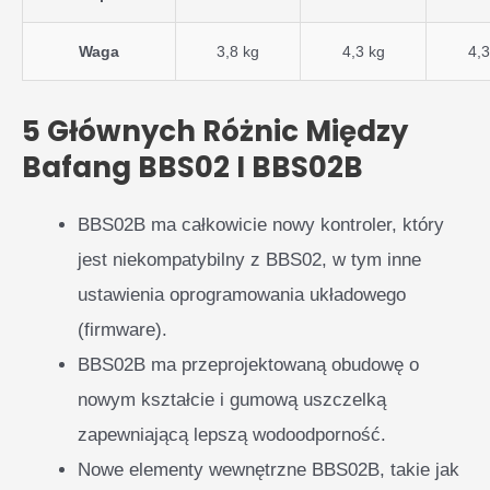
Waga
3,8 kg
4,3 kg
4,3
5 Głównych Różnic Między
Bafang BBS02 I BBS02B
BBS02B ma całkowicie nowy kontroler, który
jest niekompatybilny z BBS02, w tym inne
ustawienia oprogramowania układowego
(firmware).
BBS02B ma przeprojektowaną obudowę o
nowym kształcie i gumową uszczelką
zapewniającą lepszą wodoodporność.
Nowe elementy wewnętrzne BBS02B, takie jak