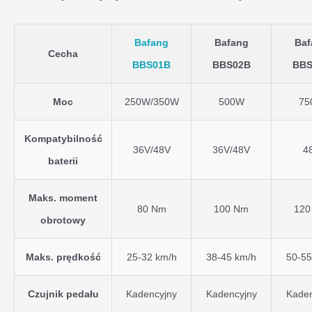
Bafang
Bafang
Baf
Cecha
BBS01B
BBS02B
BBS
Moc
250W/350W
500W
75
Kompatybilność
36V/48V
36V/48V
4
baterii
Maks. moment
80 Nm
100 Nm
120
obrotowy
Maks. prędkość
25-32 km/h
38-45 km/h
50-55
Czujnik pedału
Kadencyjny
Kadencyjny
Kaden