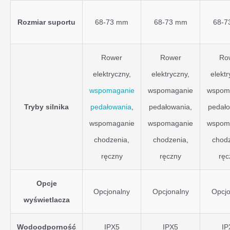
Rozmiar suportu
68-73 mm
68-73 mm
68-7
Rower
Rower
Ro
elektryczny,
elektryczny,
elektr
wspomaganie
wspomaganie
wspom
Tryby silnika
pedałowania
,
pedałowania,
pedało
wspomaganie
wspomaganie
wspom
chodzenia,
chodzenia,
chodz
ręczny
ręczny
ręc
Opcje
Opcjonalny
Opcjonalny
Opcjo
wyświetlacza
Wodoodporność
IPX5
IPX5
IP