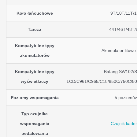
Koło łańcuchowe
9T/10T/11T/
Tarcza
44T/46T/48T/
Kompatybilne typy
Akumulator litowo
akumulatorów
Kompatybilne typy
Bafang SW102/
wyświetlaczy
LCD/C961/C965/C18/850C/750C/5
Poziomy wspomagania
5 poziomó
Typ czujnika
wspomagania
Czujnik kaden
pedałowania