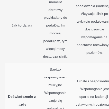
moment
pedałowania (kadencj
obrotowy
Aktywuje silnik po
przykładany do
wykryciu pedałowania
Jak to działa
pedałów. Im
dostosowuje
mocniej
wspomaganie na
pedałujesz, tym
podstawie ustawiony
więcej mocy
poziomów.
dostarcza silnik.
Bardzo
responsywne i
Proste i bezpośredni
intuicyjne.
Wspomaganie jest
Wspomaganie
Doświadczenie z
oparte na kadencji 
czuje się
jazdy
ustawionych pozioma
naturalnie i