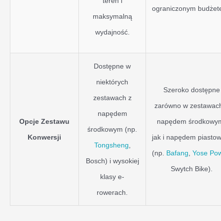
teren i
ograniczonym budżet
maksymalną
wydajność.
Dostępne w
niektórych
Szeroko dostępne
zestawach z
zarówno w zestawac
napędem
Opcje Zestawu
napędem środkowy
środkowym (np.
Konwersji
jak i napędem piasto
Tongsheng
,
(np.
Bafang
,
Yose Po
Bosch) i wysokiej
Swytch Bike).
klasy e-
rowerach.