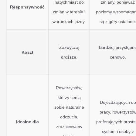
natychmiast do
zmiany, ponieważ
Responsywność
zmian w terenie i
poziomy wspomagan
warunkach jazdy.
są z góry ustalone.
Zazwyczaj
Bardziej przystępn
Koszt
droższe.
cenowo.
Rowerzystów,
którzy cenią
Dojeżdżających do
sobie naturalne
pracy, rowerzystó
odczucia,
Idealne dla
preferujących prosts
zróżnicowany
system i osoby z