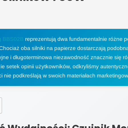
g
BBS02B
reprezentują dwa fundamentalnie różne 
hociaż oba silniki na papierze dostarczają podobną
yjne i długoterminowa niezawodność znacznie się ró
zie setek opinii użytkowników, odkryliśmy autentyczn
ci nie podkreślają w swoich materiałach marketingo