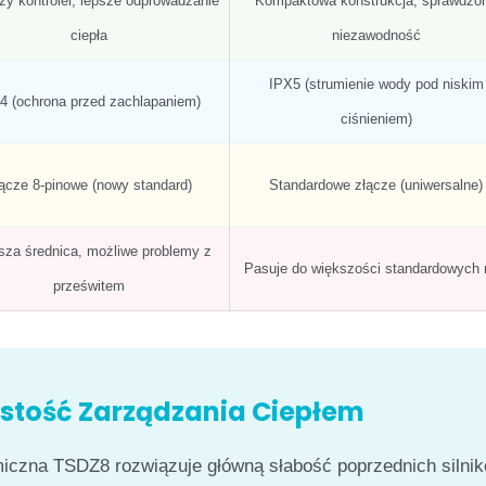
y kontroler, lepsze odprowadzanie
Kompaktowa konstrukcja, sprawdzo
ciepła
niezawodność
IPX5 (strumienie wody pod niskim
4 (ochrona przed zachlapaniem)
ciśnieniem)
ącze 8-pinowe (nowy standard)
Standardowe złącze (uniwersalne)
sza średnica, możliwe problemy z
Pasuje do większości standardowych
prześwitem
stość Zarządzania Ciepłem
miczna TSDZ8 rozwiązuje główną słabość poprzednich silni