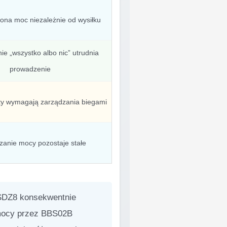
iona moc niezależnie od wysiłku
 „wszystko albo nic” utrudnia
prowadzenie
ty wymagają zarządzania biegami
zanie mocy pozostaje stałe
SDZ8 konsekwentnie
 mocy przez BBS02B