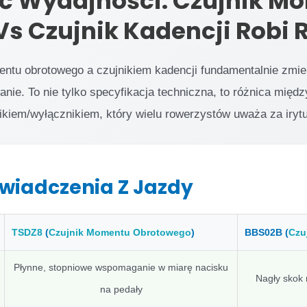
ć Wydajności: Czujnik M
s Czujnik Kadencji Robi 
tu obrotowego a czujnikiem kadencji fundamentalnie zmien
anie. To nie tylko specyfikacja techniczna, to różnica mię
iem/wyłącznikiem, który wielu rowerzystów uważa za irytu
wiadczenia Z Jazdy
TSDZ8
(
Czujnik Momentu Obrotowego
)
BBS02B (
Czu
Płynne, stopniowe wspomaganie w miarę nacisku
Nagły skok 
na pedały