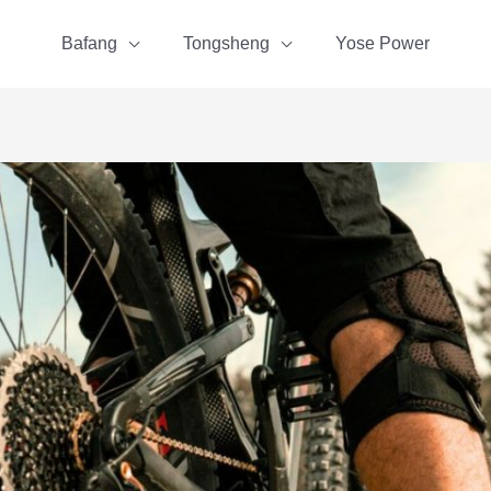
Bafang
Tongsheng
Yose Power