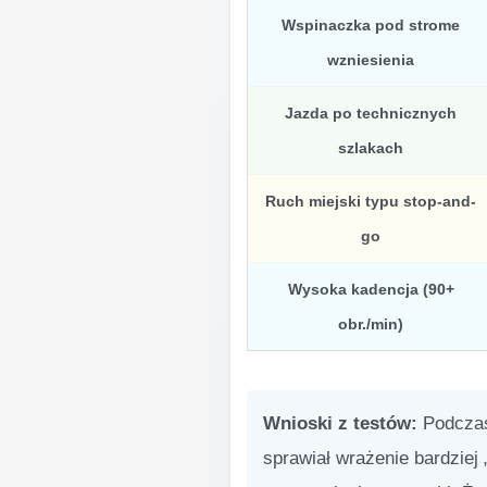
Wspinaczka pod strome
wzniesienia
Jazda po technicznych
szlakach
Ruch miejski typu stop-and-
go
Wysoka kadencja (90+
obr./min)
Wnioski z testów:
Podczas
sprawiał wrażenie bardzie