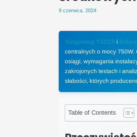
9 czerwca, 2024
Tongsheng TSDZ8
i
Bafan
centralnych o mocy 750W. C
osiągi, wymagania instalac
zakrojonych testach i anali
słabości, których producen
Table of Contents