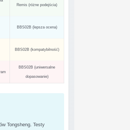
na
Remis (różne podejścia)
BBS02B (lepsza ocena)
BBS02B (kompatybilność)
BBS02B (uniwersalne
 ram
dopasowanie)
ków Tongsheng. Testy