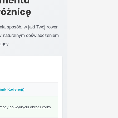
omentu
Różnicę
ia sposób, w jaki Twój rower
dzy naturalnym doświadczeniem
jący.
jnik Kadencji
)
mocy po wykryciu obrotu korby