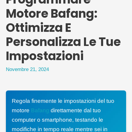
Motore Bafang:
Ottimizza E
Personalizza Le Tue
Impostazioni
Novembre 21, 2024
Regola finemente le impostazioni del tuo
motore
Bafang
direttamente dal tuo
computer o smartphone, testando le
modifiche in tempo reale mentre sei in