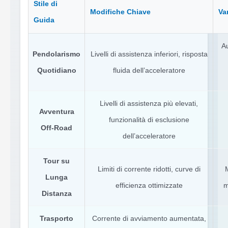
Stile di
Modifiche Chiave
Va
Guida
Au
Pendolarismo
Livelli di assistenza inferiori, risposta
Quotidiano
fluida dell’acceleratore
Livelli di assistenza più elevati,
Avventura
funzionalità di esclusione
Off-Road
dell’acceleratore
Tour su
Limiti di corrente ridotti, curve di
Lunga
efficienza ottimizzate
m
Distanza
Trasporto
Corrente di avviamento aumentata,