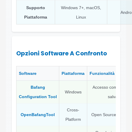
Supporto
Windows 7+, macOS,
Andro
Piattaforma
Linux
Opzioni Software A Confronto
Software
Piattaforma
Funzionalità
Bafang
Accesso completo ai 
Windows
Configuration Tool
salvataggio f
Cross-
OpenBafangTool
Open Source, support
Platform