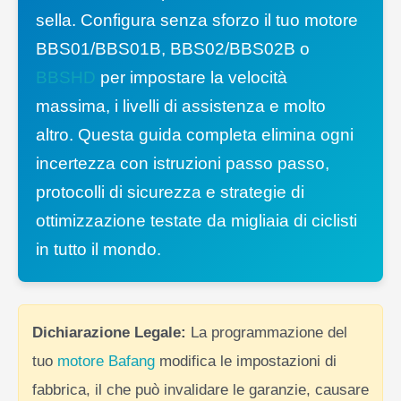
sella. Configura senza sforzo il tuo motore
BBS01/BBS01B, BBS02/BBS02B o
BBSHD
per impostare la velocità
massima, i livelli di assistenza e molto
altro. Questa guida completa elimina ogni
incertezza con istruzioni passo passo,
protocolli di sicurezza e strategie di
ottimizzazione testate da migliaia di ciclisti
in tutto il mondo.
Dichiarazione Legale:
La programmazione del
tuo
motore Bafang
modifica le impostazioni di
fabbrica, il che può invalidare le garanzie, causare