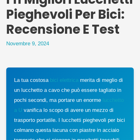
Pieghevoli Per Bici:
Recensione E Test
Novembre 9, 2024
La tua costosa
bici elettrica
merita di meglio di
un lucchetto a cavo che può essere tagliato in
pochi secondi, ma portare un enorme
lucchetto
a U
vanifica lo scopo di avere un mezzo di
trasporto portatile. I lucchetti pieghevoli per bici
colmano questa lacuna con piastre in acciaio