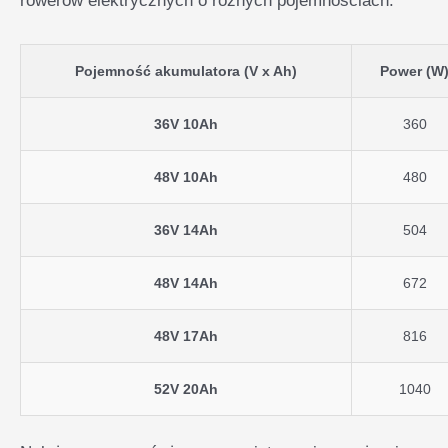
rowerów elektrycznych o różnych pojemnościach:
Pojemność akumulatora (V x Ah)
Power (W
36V 10Ah
360
48V 10Ah
480
36V 14Ah
504
48V 14Ah
672
48V 17Ah
816
52V 20Ah
1040