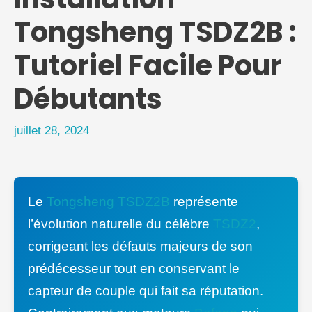
Tongsheng TSDZ2B :
Tutoriel Facile Pour
Débutants
juillet 28, 2024
Le
Tongsheng TSDZ2B
représente
l’évolution naturelle du célèbre
TSDZ2
,
corrigeant les défauts majeurs de son
prédécesseur tout en conservant le
capteur de couple qui fait sa réputation.