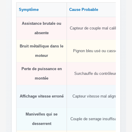
Symptôme
Cause Probable
Sol
Assistance brutale ou
Capteur de couple mal calibré
absente
Bruit métallique dans le
Pignon bleu usé ou cassé
Re
moteur
Perte de puissance en
La
Surchauffe du contrôleur
montée
Réa
Affichage vitesse erroné
Capteur vitesse mal aligné
Manivelles qui se
Couple de serrage insuffisant
desserrent