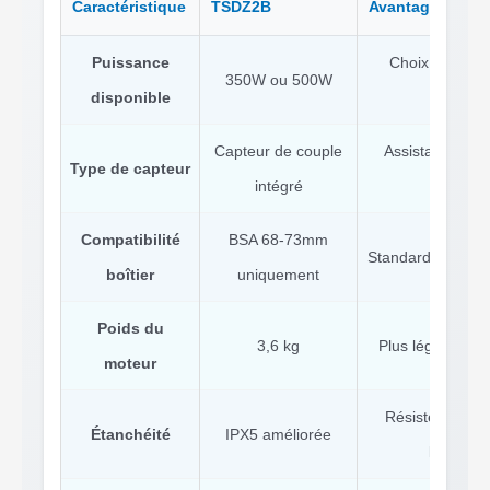
Caractéristique
TSDZ2B
Avantage Réel
Puissance
Choix selon vo
350W ou 500W
disponible
légalité
Capteur de couple
Assistance prop
Type de capteur
intégré
votre e
Compatibilité
BSA 68-73mm
Standard sur la p
boîtier
uniquement
Poids du
3,6 kg
Plus léger qu’u
moteur
Résiste mieux à
Étanchéité
IPX5 améliorée
l’ancien