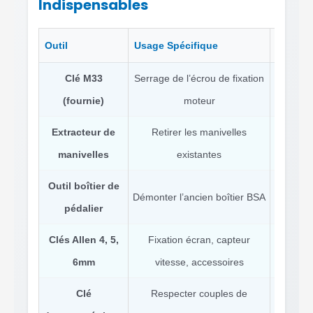
Indispensables
Outil
Usage Spécifique
Alterna
Clé M33
Serrage de l’écrou de fixation
Au
(fournie)
moteur
pr
Extracteur de
Retirer les manivelles
Mart
manivelles
existantes
(d
Outil boîtier de
Démonter l’ancien boîtier BSA
Clé à m
pédalier
Clés Allen 4, 5,
Fixation écran, capteur
Tournev
6mm
vitesse, accessoires
Clé
Respecter couples de
Serrage