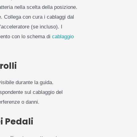
atteria nella scelta della posizione.
e. Collega con cura i cablaggi dal
l’acceleratore (se incluso). I
amento con lo schema di
cablaggio
olli
sibile durante la guida.
rispondente sul cablaggio del
terferenze o danni.
i Pedali