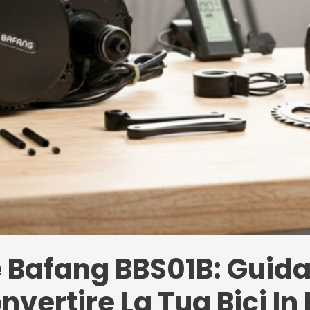
e Bafang BBS01B: Guid
vertire La Tua Bici In