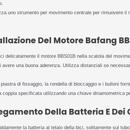
o.
zza uno strumento per movimento centrale per rimuovere il 
allazione Del Motore Bafang B
ci delicatamente il motore BBS01B nella scatola del movimen
di avere una buona aderenza. Utilizza distanziali se necessar
 piastra di fissaggio, la rondella di bloccaggio e i bulloni for
 alla coppia specificata utilizzando una chiave dinamometrica p
egamento Della Batteria E Dei 
ldamente la batteria al telaio della bici, solitamente sul tub