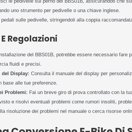
sci le pedivelle sul perno del BBS01B, assicurandoti che sia
zando uno strumento per pedivelle o una chiave inglese.
 pedali sulle pedivelle, stringendoli alla coppia raccomandata
 E Regolazioni
nstallazione del BBS01B, potrebbe essere necessario fare pic
ia fluidi e precisi.
 del Display:
Consulta il manuale del display per personalizz
in base alle tue preferenze.
ei Problemi:
Fai un breve giro di prova controllato con la tua 
isto e risolvi eventuali problemi come rumori insoliti, proble
lla risoluzione dei problemi nel manuale o cerca risorse onli
na Conversione E-Bike Di