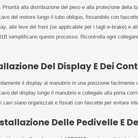
. Priorità alla distribuzione del peso e alla protezione della b
cavo del motore lungo il tubo obliquo, fissandolo con fascett
lay, alle leve dei freni (se applicabile per i tagli e-brake) e al
S01B semplificano questo processo. Ricontrolla ogni colleg
llazione Del Display E Dei Contr
damente il display al manubrio in una posizione facilmente vi
cavo del display lungo il manubrio e collegalo alla porta cor
 i cavi siano organizzati e fissati con fascette per evitare in
stallazione Delle Pedivelle E De