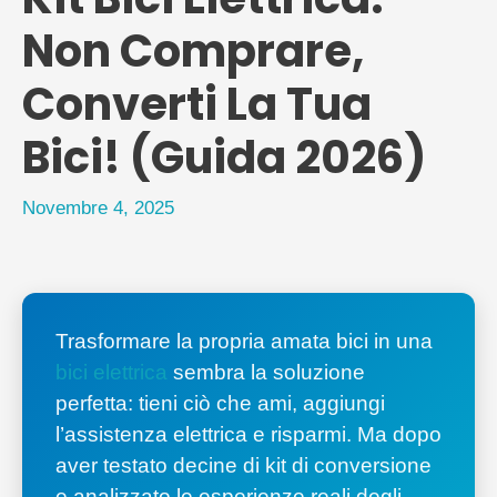
Non Comprare,
Converti La Tua
Bici! (Guida 2026)
Novembre 4, 2025
Trasformare la propria amata bici in una
bici elettrica
sembra la soluzione
perfetta: tieni ciò che ami, aggiungi
l’assistenza elettrica e risparmi. Ma dopo
aver testato decine di kit di conversione
e analizzato le esperienze reali degli