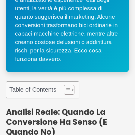
utenti, la verità è più complessa di
quanto suggerisca il marketing. Alcune
conversioni trasformano bici ordinarie in
capaci macchine elettriche, mentre altre
creano costose delusioni o addirittura
rischi per la sicurezza. Ecco cosa
funziona davvero.
Table of Contents
Analisi Reale: Quando La
Conversione Ha Senso (E
Quando No)