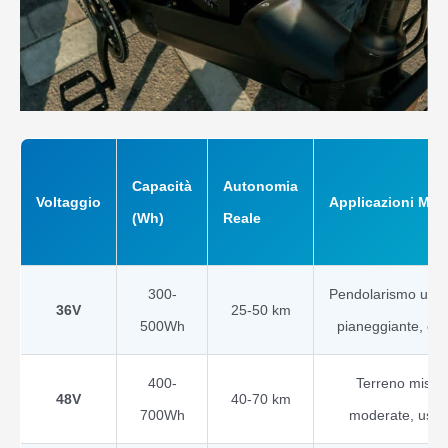
Capacità
Autonomia
Voltaggio
Applicazioni Migl
(Wh)
Reale
300-
Pendolarismo urba
36V
25-50 km
500Wh
pianeggiante, cicli
400-
Terreno misto,
48V
40-70 km
700Wh
moderate, uso v