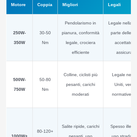
Motore
Coppia
Migliori
Legali
Pendolarismo in
Legale nella m
250W-
30-50
pianura, conformità
parte delle re
350W
Nm
legale, crociera
accettato d
efficiente
assicurazi
Colline, ciclisti più
Legale negli 
500W-
50-80
pesanti, carichi
Uniti, verifi
750W
Nm
moderati
normative U
Salite ripide, carichi
Spesso illega
80-120+
1000W+
pesanti, uso
uso stradale,