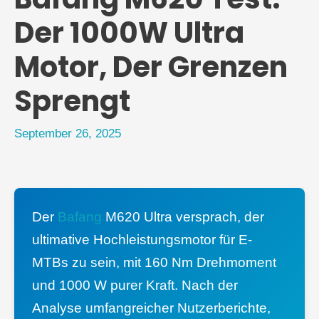
Der 1000W Ultra
Motor, Der Grenzen
Sprengt
September 26, 2025
Der
Bafang
M620 Ultra versprach, der
ultimative Hochleistungsmotor für E-
MTBs zu sein, mit 160 Nm Drehmoment
und 1000 W purer Kraft. Nach der
Analyse umfangreicher Nutzerberichte,