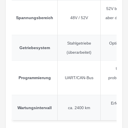
52V bietet 
Spannungsbereich
48V / 52V
aber die Pr
b
Stahlgetriebe
Optionen 
Getriebesystem
(überarbeitet)
UART 
Programmierung
UART/CAN-Bus
problemati
Erforderl
Wartungsintervall
ca. 2400 km