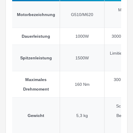
Mehrer
Motorbezeichnung
G510/M620
Dauerleistung
1000W
3000W+ mit
Limitiert 
Spitzenleistung
1500W
Kom
Maximales
300+ Nm b
160 Nm
Drehmoment
Schwerst
Gewicht
5,3 kg
Beeinflu
Tra